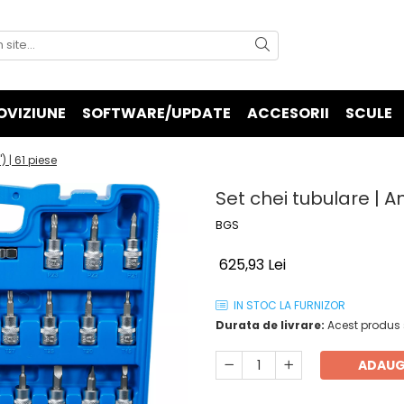
OVIZIUNE
SOFTWARE/UPDATE
ACCESORII
SCULE
 | 61 piese
Set chei tubulare | A
BGS
625,93 Lei
IN STOC LA FURNIZOR
Durata de livrare:
Acest produs s
ADAUG