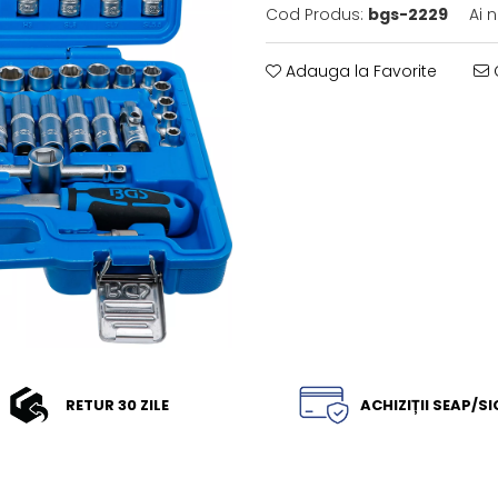
Cod Produs:
bgs-2229
Ai 
Adauga la Favorite
C
RETUR 30 ZILE
ACHIZIȚII SEAP/S