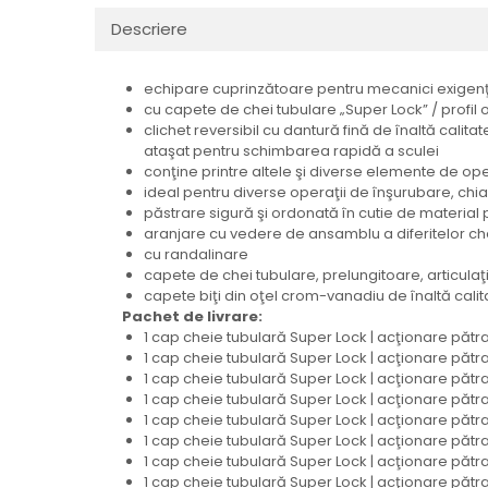
Descriere
echipare cuprinzătoare pentru mecanici exigenţi
cu capete de chei tubulare „Super Lock” / profil 
clichet reversibil cu dantură fină de înaltă cal
ataşat pentru schimbarea rapidă a sculei
conţine printre altele şi diverse elemente de op
ideal pentru diverse operaţii de înşurubare, chiar
păstrare sigură şi ordonată în cutie de material 
aranjare cu vedere de ansamblu a diferitelor ch
cu randalinare
capete de chei tubulare, prelungitoare, articulaţ
capete biţi din oţel crom-vanadiu de înaltă calit
Pachet de livrare:
1 cap cheie tubulară Super Lock | acţionare pătra
1 cap cheie tubulară Super Lock | acţionare pătra
1 cap cheie tubulară Super Lock | acţionare pătra
1 cap cheie tubulară Super Lock | acţionare pătra
1 cap cheie tubulară Super Lock | acţionare pătra
1 cap cheie tubulară Super Lock | acţionare pătrat
1 cap cheie tubulară Super Lock | acţionare pătra
1 cap cheie tubulară Super Lock | acţionare pătra