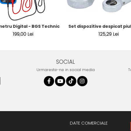
Set dispozitive despicat piuli
 mm (5/16") | SUA / Franta
metru Digital - BGS Technic
125,29 Lei
199,00 Lei
SOCIAL
Urmareste-ne in social media
T
DATE COMERCIALE