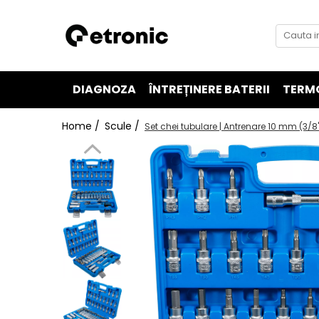
DIAGNOZA
ÎNTREȚINERE BATERII
TERM
Home /
Scule /
Set chei tubulare | Antrenare 10 mm (3/8")