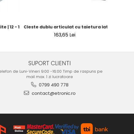
te | 12 - 16 mm / 16 - 22 mm | 2 piese
Cleste dublu articulat cu taietura laterala | 29
Pistol de
163,65 Lei
SUPORT CLIENTI
elefon de Luni-Vineri 9:00 -16:00 Timp de raspuns pe
mail max. 1 zi lucratoare
0799 490 778
contact@etronic.ro