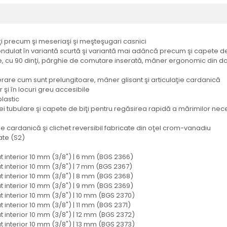
 precum şi meseriaşi şi meşteşugari casnici
ondulat în variantă scurtă şi variantă mai adâncă precum şi capete de 
itate, cu 90 dinţi, pârghie de comutare inserată, mâner ergonomic di
erare cum sunt prelungitoare, mâner glisant şi articulaţie cardanică
 şi în locuri greu accesibile
plastic
ei tubulare şi capete de biţi pentru regăsirea rapidă a mărimilor ne
ie cardanică şi clichet reversibil fabricate din oţel crom-vanadiu
ate (S2)
t interior 10 mm (3/8") | 6 mm (BGS 2366)
t interior 10 mm (3/8") | 7 mm (BGS 2367)
t interior 10 mm (3/8") | 8 mm (BGS 2368)
t interior 10 mm (3/8") | 9 mm (BGS 2369)
t interior 10 mm (3/8") | 10 mm (BGS 2370)
 interior 10 mm (3/8") | 11 mm (BGS 2371)
t interior 10 mm (3/8") | 12 mm (BGS 2372)
t interior 10 mm (3/8") | 13 mm (BGS 2373)