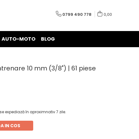
0799 490 778
0,00
AUTO-MOTO
BLOG
ntrenare 10 mm (3/8") | 61 piese
e expediază în aproximnativ 7 zile.
A IN COS