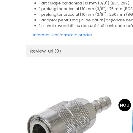
1 articulaţie cardanică | 10 mm (3/8") (BGS 299)
1 prelungitor articulat | 10 mm (3/8") | 75 mm (BG
1 prelungitor articulat | 10 mm (3/8") | 250 mm (B
1 adaptor pentru maşini de găurit | acţionare he
1 clichet reversibil | cu dantură fină | antrenare 
Informatii conformitate produs
Review-uri
(0)
NOU