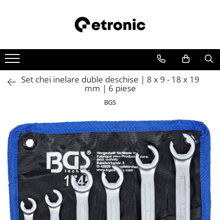
Set chei inelare duble deschise | 8 x 9 - 18 x 19
mm | 6 piese
BGS