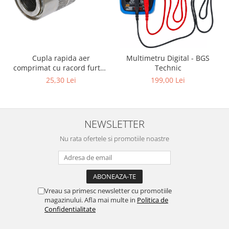
Cupla rapida aer
Multimetru Digital - BGS
comprimat cu racord furtun
Technic
8 mm (5/16") | SUA / Franta
25,30 Lei
199,00 Lei
NEWSLETTER
Nu rata ofertele si promotiile noastre
Vreau sa primesc newsletter cu promotiile
magazinului. Afla mai multe in
Politica de
Confidentialitate