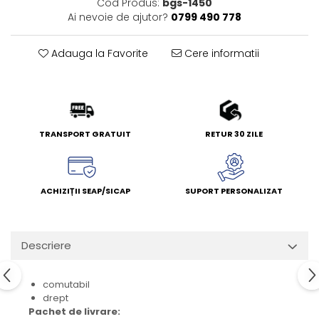
Cod Produs:
bgs-1450
Ai nevoie de ajutor?
0799 490 778
Adauga la Favorite
Cere informatii
TRANSPORT GRATUIT
RETUR 30 ZILE
ACHIZIȚII SEAP/SICAP
SUPORT PERSONALIZAT
Descriere
comutabil
drept
Pachet de livrare: