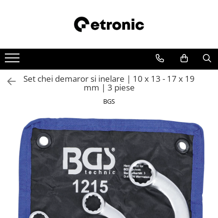
Set chei demaror si inelare | 10 x 13 - 17 x 19
mm | 3 piese
BGS