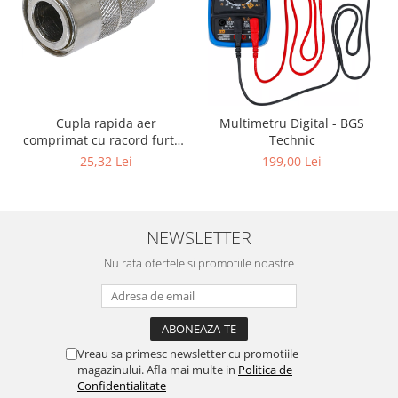
Cupla rapida aer
Multimetru Digital - BGS
comprimat cu racord furtun
Technic
8 mm (5/16") | SUA / Franta
25,32 Lei
199,00 Lei
NEWSLETTER
Nu rata ofertele si promotiile noastre
Vreau sa primesc newsletter cu promotiile
magazinului. Afla mai multe in
Politica de
Confidentialitate