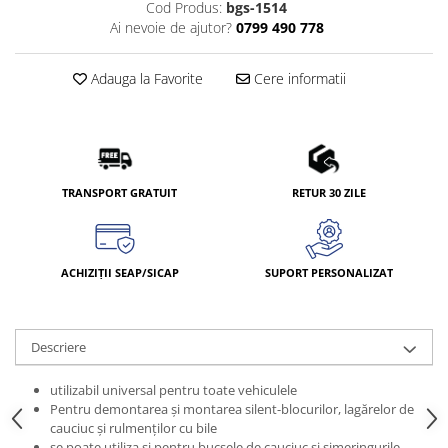
Cod Produs:
bgs-1514
Ai nevoie de ajutor?
0799 490 778
Adauga la Favorite
Cere informatii
TRANSPORT GRATUIT
RETUR 30 ZILE
ACHIZIȚII SEAP/SICAP
SUPORT PERSONALIZAT
Descriere
utilizabil universal pentru toate vehiculele
Pentru demontarea şi montarea silent-blocurilor, lagărelor de
cauciuc şi rulmenţilor cu bile
se poate utiliza şi pentru bucşele de cauciuc şi simeringurile