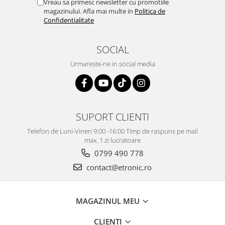
Vreau sa primesc newsletter cu promotiile
magazinului. Afla mai multe in
Politica de
Confidentialitate
SOCIAL
Urmareste-ne in social media
SUPORT CLIENTI
Telefon de Luni-Vineri 9:00 -16:00 Timp de raspuns pe mail
max. 1 zi lucratoare
0799 490 778
contact@etronic.ro
MAGAZINUL MEU
CLIENTI