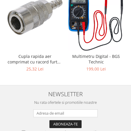
Cupla rapida aer
Multimetru Digital - BGS
comprimat cu racord furtun
Technic
8 mm (5/16") | SUA / Franta
25,32 Lei
199,00 Lei
NEWSLETTER
Nu rata ofertele si promotiile noastre