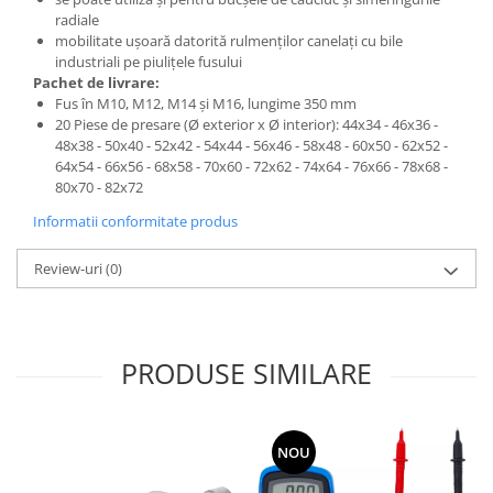
radiale
mobilitate uşoară datorită rulmenţilor canelaţi cu bile
industriali pe piuliţele fusului
Pachet de livrare:
Fus în M10, M12, M14 şi M16, lungime 350 mm
20 Piese de presare (Ø exterior x Ø interior): 44x34 - 46x36 -
48x38 - 50x40 - 52x42 - 54x44 - 56x46 - 58x48 - 60x50 - 62x52 -
64x54 - 66x56 - 68x58 - 70x60 - 72x62 - 74x64 - 76x66 - 78x68 -
80x70 - 82x72
Informatii conformitate produs
Review-uri
(0)
PRODUSE SIMILARE
NOU