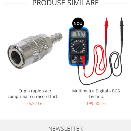
PRODUSE SIMILARE
NOU
Cupla rapida aer
Multimetru Digital - BGS
comprimat cu racord furtun
Technic
8 mm (5/16") | SUA / Franta
25,32 Lei
199,00 Lei
NEWSLETTER