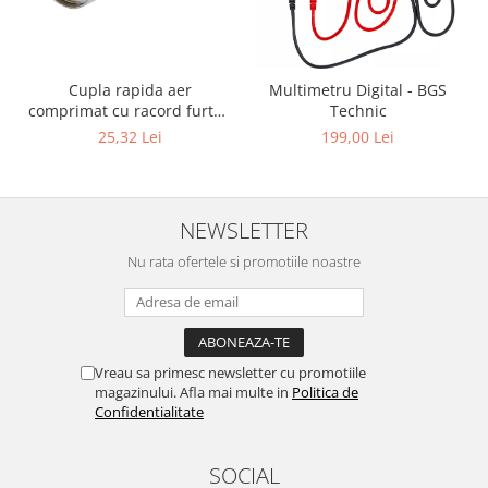
Cupla rapida aer
Multimetru Digital - BGS
comprimat cu racord furtun
Technic
8 mm (5/16") | SUA / Franta
25,32 Lei
199,00 Lei
NEWSLETTER
Nu rata ofertele si promotiile noastre
Vreau sa primesc newsletter cu promotiile
magazinului. Afla mai multe in
Politica de
Confidentialitate
SOCIAL