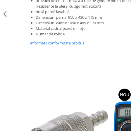
utilizabil flexibil datorită a 4 role de ghidare din materi
(rezistente la ulei şi cu zgomot scăzut)
husă pernă lavabilă
Dimensiuni pernă: 950 x 430 x 115 mm
Dimensiuni cadru: 1090 x 485 x 170 mm
Material cadru: ţeavă din oţel
Număr de role: 4
Informatii conformitate produs
NOU