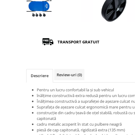
TRANSPORT GRATUIT
Review-uri
(0)
Descriere
Pentru un lucru confortabil la şi sub vehicul
înălţime constructivă extra redusă pentru un lucru co
Înălţimea constructivă a suprafeţei de aşezare culcat
Suprafaţa de aşezare culcat ergonomică mare pentru un 
construcţie din cadru ţeavă de oţel stabilă, robustă cu 
capitonată
cadru metalic acoperit în stat cu pulbere neagră
piesă de cap capitonată, rigidizată extra (135 mm)