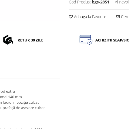
Cod Produs:
bgs-2851
Ai nevoi
Adauga la Favorite
Cere 
RETUR 30 ZILE
ACHIZIȚII SEAP/SI
mod extra
 numai 140 mm
lucru în poziţia culcat
suprafaţă de aşezare culcat