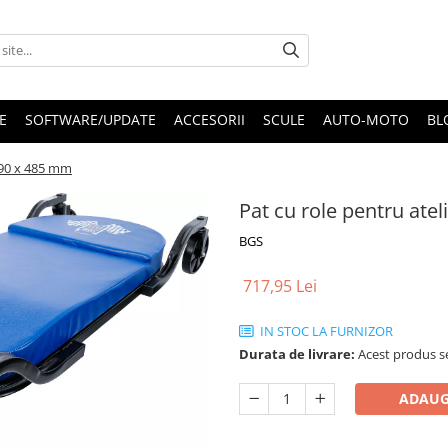
E
SOFTWARE/UPDATE
ACCESORII
SCULE
AUTO-MOTO
BL
1090 x 485 mm
Pat cu role pentru atel
BGS
717,95 Lei
IN STOC LA FURNIZOR
Durata de livrare:
Acest produs se
ADAUG