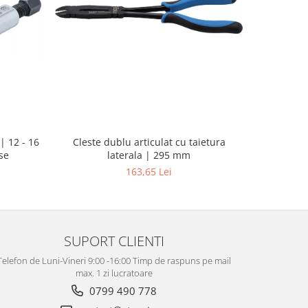
| 12 - 16
Pistol d
Cleste dublu articulat cu taietura
se
putere ma
laterala | 295 mm
163,65 Lei
SUPORT CLIENTI
Telefon de Luni-Vineri 9:00 -16:00 Timp de raspuns pe mail
max. 1 zi lucratoare
0799 490 778