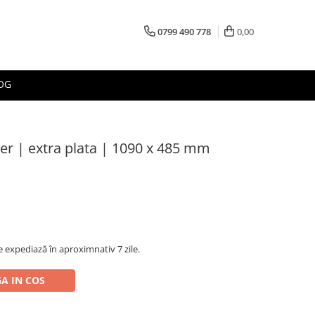
0799 490 778
0,00
OG
ier | extra plata | 1090 x 485 mm
 expediază în aproximnativ 7 zile.
A IN COS