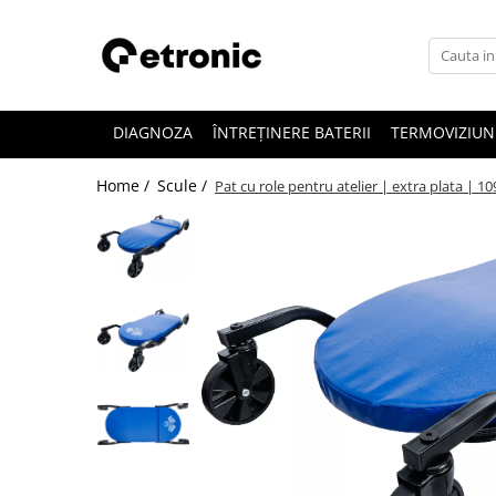
DIAGNOZA
ÎNTREȚINERE BATERII
TERMOVIZIUN
Home /
Scule /
Pat cu role pentru atelier | extra plata | 