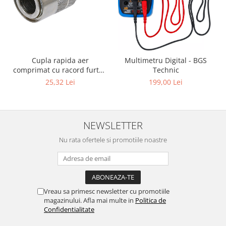
Cupla rapida aer
Multimetru Digital - BGS
comprimat cu racord furtun
Technic
8 mm (5/16") | SUA / Franta
25,32 Lei
199,00 Lei
NEWSLETTER
Nu rata ofertele si promotiile noastre
Vreau sa primesc newsletter cu promotiile
magazinului. Afla mai multe in
Politica de
Confidentialitate