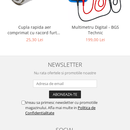
Cupla rapida aer
Multimetru Digital - BGS
comprimat cu racord furtun
Technic
8 mm (5/16") | SUA / Franta
25,30 Lei
199,00 Lei
NEWSLETTER
Nu rata ofertele si promotiile noastre
Vreau sa primesc newsletter cu promotiile
magazinului. Afla mai multe in
Politica de
Confidentialitate
SOCIAL