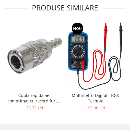
PRODUSE SIMILARE
NOU
Cupla rapida aer
Multimetru Digital - BGS
comprimat cu racord furtun
Technic
8 mm (5/16") | SUA / Franta
25,32 Lei
199,00 Lei