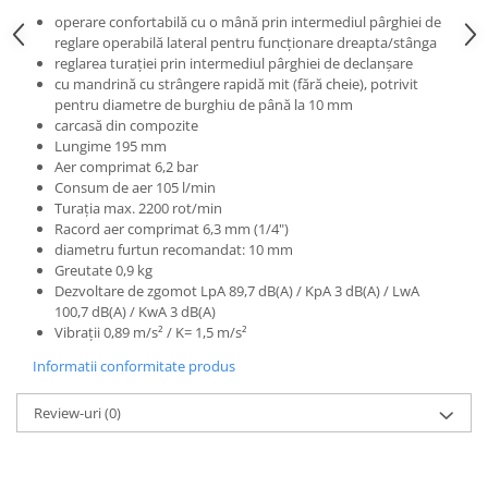
operare confortabilă cu o mână prin intermediul pârghiei de
reglare operabilă lateral pentru funcţionare dreapta/stânga
reglarea turaţiei prin intermediul pârghiei de declanşare
cu mandrină cu strângere rapidă mit (fără cheie), potrivit
pentru diametre de burghiu de până la 10 mm
carcasă din compozite
Lungime 195 mm
Aer comprimat 6,2 bar
Consum de aer 105 l/min
Turaţia max. 2200 rot/min
Racord aer comprimat 6,3 mm (1/4")
diametru furtun recomandat: 10 mm
Greutate 0,9 kg
Dezvoltare de zgomot LpA 89,7 dB(A) / KpA 3 dB(A) / LwA
100,7 dB(A) / KwA 3 dB(A)
Vibraţii 0,89 m/s² / K= 1,5 m/s²
Informatii conformitate produs
Review-uri
(0)