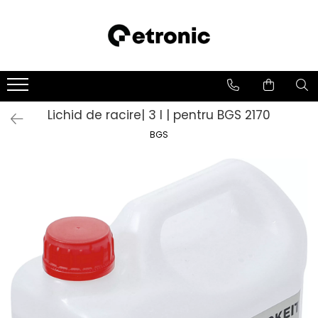
Lichid de racire| 3 l | pentru BGS 2170
BGS