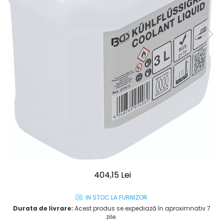
404,15 Lei
IN STOC LA FURNIZOR
Durata de livrare:
Acest produs se expediază în aproximnativ 7
zile.