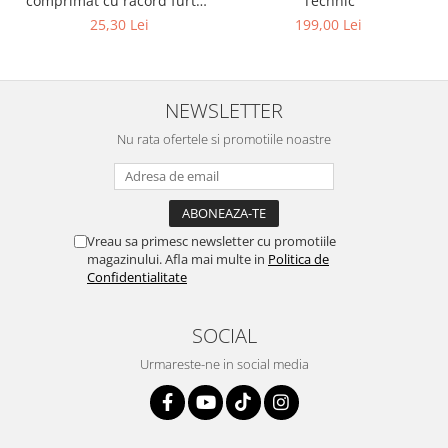
comprimat cu racord furtun
Technic
8 mm (5/16") | SUA / Franta
25,30 Lei
199,00 Lei
NEWSLETTER
Nu rata ofertele si promotiile noastre
Vreau sa primesc newsletter cu promotiile
magazinului. Afla mai multe in
Politica de
Confidentialitate
SOCIAL
Urmareste-ne in social media