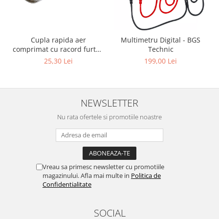
Cupla rapida aer
Multimetru Digital - BGS
comprimat cu racord furtun
Technic
8 mm (5/16") | SUA / Franta
25,30 Lei
199,00 Lei
NEWSLETTER
Nu rata ofertele si promotiile noastre
Vreau sa primesc newsletter cu promotiile
magazinului. Afla mai multe in
Politica de
Confidentialitate
SOCIAL