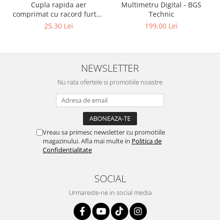
Cupla rapida aer
Multimetru Digital - BGS
comprimat cu racord furtun
Technic
8 mm (5/16") | SUA / Franta
25,30 Lei
199,00 Lei
NEWSLETTER
Nu rata ofertele si promotiile noastre
Vreau sa primesc newsletter cu promotiile
magazinului. Afla mai multe in
Politica de
Confidentialitate
SOCIAL
Urmareste-ne in social media