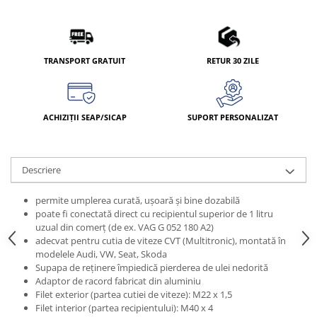
TRANSPORT GRATUIT
RETUR 30 ZILE
ACHIZIȚII SEAP/SICAP
SUPORT PERSONALIZAT
Descriere
permite umplerea curată, uşoară şi bine dozabilă
poate fi conectată direct cu recipientul superior de 1 litru
uzual din comerţ (de ex. VAG G 052 180 A2)
adecvat pentru cutia de viteze CVT (Multitronic), montată în
modelele Audi, VW, Seat, Skoda
Supapa de reţinere împiedică pierderea de ulei nedorită
Adaptor de racord fabricat din aluminiu
Filet exterior (partea cutiei de viteze): M22 x 1,5
Filet interior (partea recipientului): M40 x 4