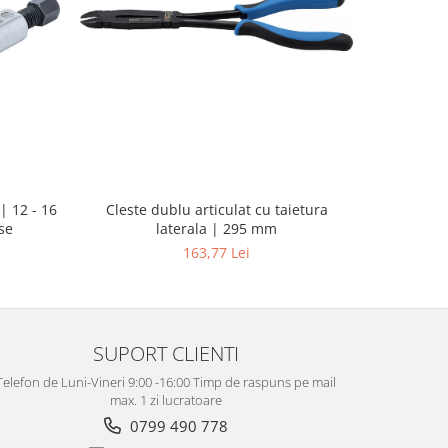
| 12 - 16
Pistol d
Cleste dublu articulat cu taietura
se
putere ma
laterala | 295 mm
163,77 Lei
SUPORT CLIENTI
Telefon de Luni-Vineri 9:00 -16:00 Timp de raspuns pe mail
max. 1 zi lucratoare
0799 490 778