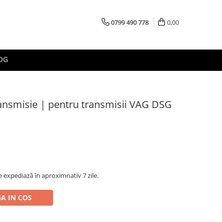
0799 490 778
0,00
OG
ransmisie | pentru transmisii VAG DSG
 expediază în aproximnativ 7 zile.
A IN COS