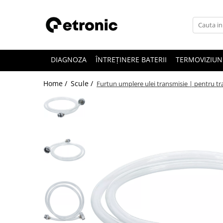
DIAGNOZA
ÎNTREȚINERE BATERII
TERMOVIZIUN
Home /
Scule /
Furtun umplere ulei transmisie | pentru t