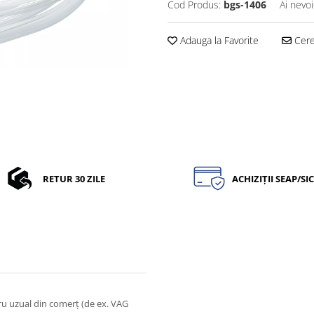
Cod Produs:
bgs-1406
Ai nevoi
Adauga la Favorite
Cere 
RETUR 30 ZILE
ACHIZIȚII SEAP/SI
tru uzual din comerţ (de ex. VAG