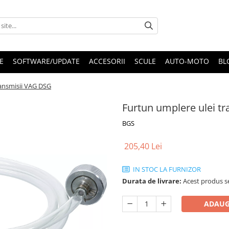
E
SOFTWARE/UPDATE
ACCESORII
SCULE
AUTO-MOTO
BL
ransmisii VAG DSG
Furtun umplere ulei t
BGS
205,40 Lei
IN STOC LA FURNIZOR
Durata de livrare:
Acest produs se
ADAUG