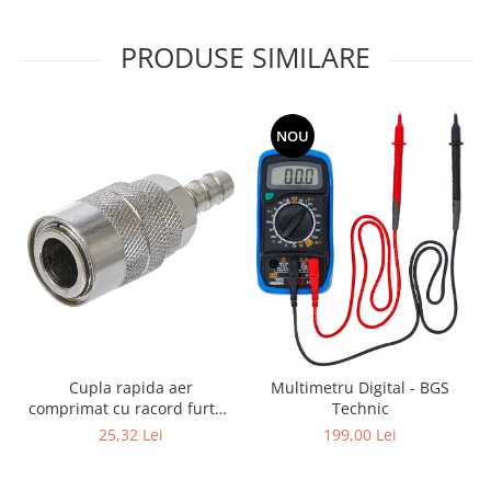
PRODUSE SIMILARE
NOU
Cupla rapida aer
Multimetru Digital - BGS
comprimat cu racord furtun
Technic
8 mm (5/16") | SUA / Franta
25,32 Lei
199,00 Lei