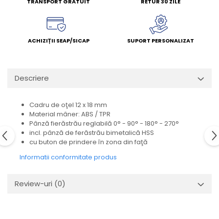
TRANSPORT GRATUIT
RETUR 30 ZILE
ACHIZIȚII SEAP/SICAP
SUPORT PERSONALIZAT
Descriere
Cadru de oţel 12 x 18 mm
Material mâner: ABS / TPR
Pânză fierăstrău reglabilă 0° - 90° - 180° - 270°
incl. pânză de ferăstrău bimetalică HSS
cu buton de prindere în zona din faţă
Informatii conformitate produs
Review-uri
(0)