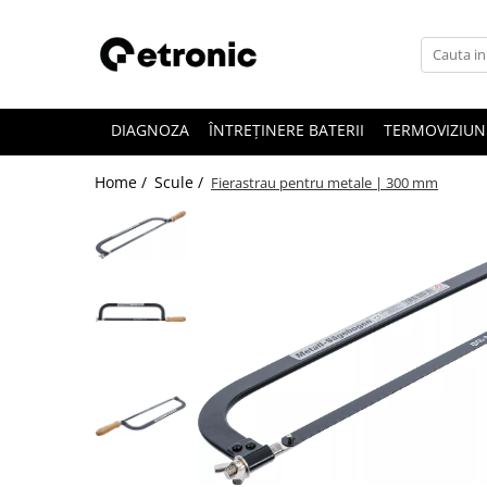
DIAGNOZA
ÎNTREȚINERE BATERII
TERMOVIZIUN
Home /
Scule /
Fierastrau pentru metale | 300 mm