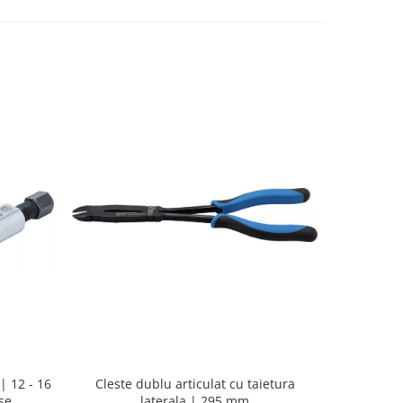
| 12 - 16
Pistol d
Cleste dublu articulat cu taietura
se
putere ma
laterala | 295 mm