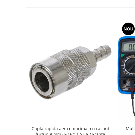
NOU
Cupla rapida aer comprimat cu racord
Mult
furtun 8 mm (5/16") | SUA / Franta