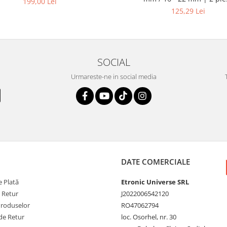
199,00 Lei
125,29 Lei
SOCIAL
Urmareste-ne in social media
DATE COMERCIALE
 Plată
Etronic Universe SRL
e Retur
J2022006542120
Produselor
RO47062794
de Retur
loc. Osorhel, nr. 30