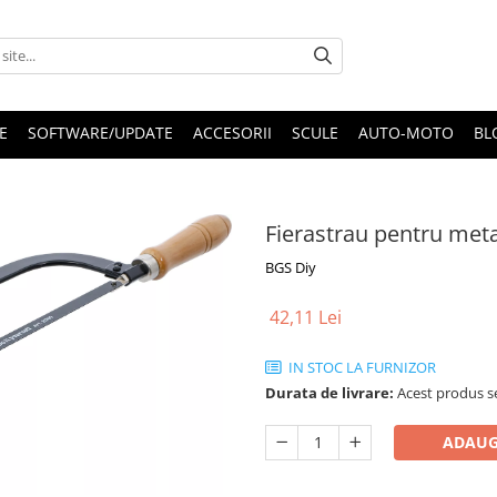
E
SOFTWARE/UPDATE
ACCESORII
SCULE
AUTO-MOTO
BL
Fierastrau pentru met
BGS Diy
42,11 Lei
IN STOC LA FURNIZOR
Durata de livrare:
Acest produs se
ADAUG