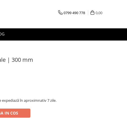
0799 490 778
0,00
OG
ale | 300 mm
 expediază în aproximnativ 7 zile.
A IN COS