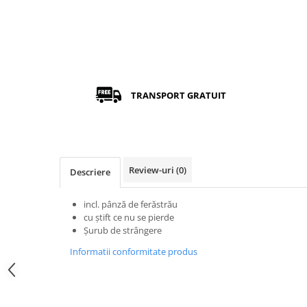
TRANSPORT GRATUIT
Review-uri
(0)
Descriere
incl. pânză de ferăstrău
cu ştift ce nu se pierde
Şurub de strângere
Informatii conformitate produs