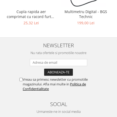
Cupla rapida aer
Multimetru Digital - BGS
comprimat cu racord furtun
Technic
8 mm (5/16") | SUA / Franta
25,32 Lei
199,00 Lei
NEWSLETTER
Nu rata ofertele si promotiile noastre
Vreau sa primesc newsletter cu promotiile
magazinului. Afla mai multe in
Politica de
Confidentialitate
SOCIAL
Urmareste-ne in social media