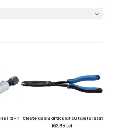
te | 12 - 16 mm / 16 - 22 mm | 2 piese
Cleste dublu articulat cu taietura laterala | 29
Pistol de
163,65 Lei