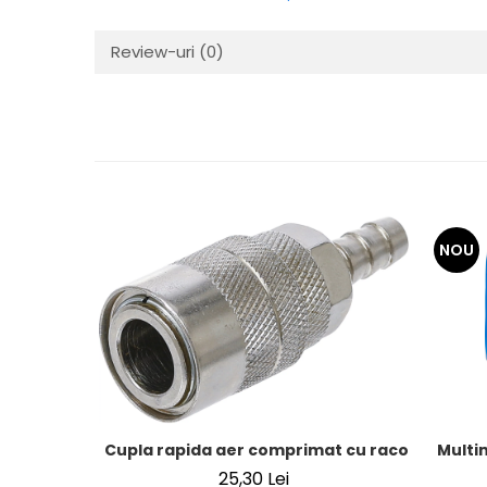
Review-uri
(0)
NOU
Cupla rapida aer comprimat cu racord furtun 8
Multi
25,30 Lei