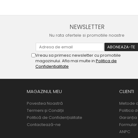
NEWSLETTER
Nu rata ofertele si promotiile noastre
Vreau sa primesc newsletter cu promotiile
magazinului. Afla mai multe in
Politica de
Confidentialitate
MAGAZINUL MEU
CLIENTI
Povestea Noastră
Metode d
Termeni și Condiții
Politica 
Politică de Confidențialitate
Garanția
Contactează-ne
Formular
ANPC