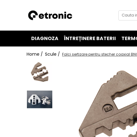
DIAGNOZA
ÎNTREȚINERE BATERII
TERM
Home /
Scule /
Falci sertizare pentru stecher coaxial BNC