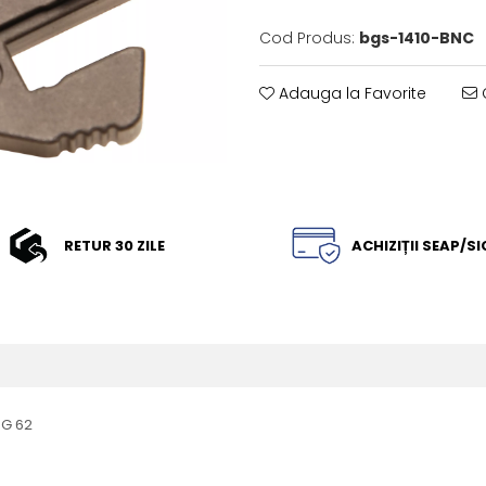
Cod Produs:
bgs-1410-BNC
Adauga la Favorite
C
RETUR 30 ZILE
ACHIZIȚII SEAP/S
EG 62