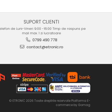
SUPORT CLIENTI
elefon de Luni-Vineri 9:00 -16:00 Timp de raspuns pe
mail max. 1 zi lucratoare
0799 490 778
contact@etronic.ro
© ETRONIC 2026 Toate dreptrile rezervate
Platforma E-
commerce by Gomag