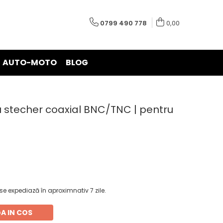
0799 490 778
0,00
AUTO-MOTO
BLOG
ru stecher coaxial BNC/TNC | pentru
e expediază în aproximnativ 7 zile.
A IN COS