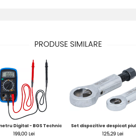
PRODUSE SIMILARE
Set dispozitive despicat piuli
 mm (5/16") | SUA / Franta
metru Digital - BGS Technic
125,29 Lei
199,00 Lei