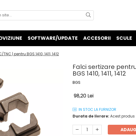
OVIZIUNE
SOFTWARE/UPDATE
ACCESORII
SCULE
/TNC | pentru BGS 1410, 1411, 1412
Falci sertizare pent
BGS 1410, 1411, 1412
BGS
98,20 Lei
IN STOC LA FURNIZOR
Durata de livrare:
Acest produs s
ADAUG