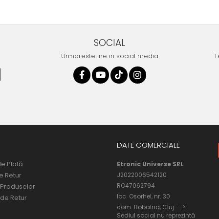
SOCIAL
Urmareste-ne in social media
T
DATE COMERCIALE
e Plată
Etronic Universe SRL
de Retur
J2022006542120
RO47062794
 Produselor
loc. Osorhel, nr. 30
 de Retur
com. Bobalna, Cluj -->
Sediul social nu reprezintă