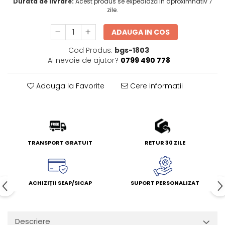
Durata de livrare:
Acest produs se expediază în aproximnativ 7
zile.
ADAUGA IN COS
Cod Produs:
bgs-1803
Ai nevoie de ajutor?
0799 490 778
Adauga la Favorite
Cere informatii
TRANSPORT GRATUIT
RETUR 30 ZILE
ACHIZIȚII SEAP/SICAP
SUPORT PERSONALIZAT
Descriere