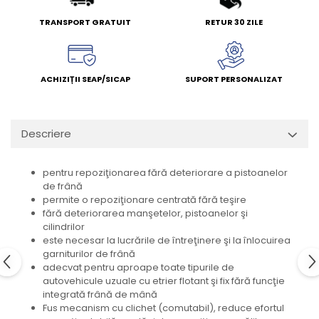
TRANSPORT GRATUIT
RETUR 30 ZILE
ACHIZIȚII SEAP/SICAP
SUPORT PERSONALIZAT
Descriere
pentru repoziţionarea fără deteriorare a pistoanelor
de frână
permite o repoziţionare centrată fără teşire
fără deteriorarea manşetelor, pistoanelor şi
cilindrilor
este necesar la lucrările de întreţinere şi la înlocuirea
garniturilor de frână
adecvat pentru aproape toate tipurile de
autovehicule uzuale cu etrier flotant şi fix fără funcţie
integrată frână de mână
Fus mecanism cu clichet (comutabil), reduce efortul