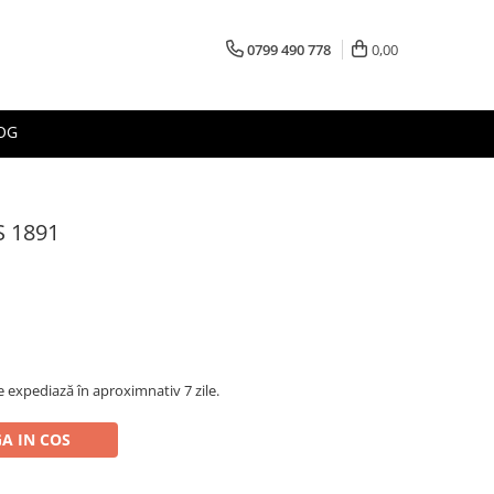
0799 490 778
0,00
OG
S 1891
 expediază în aproximnativ 7 zile.
A IN COS