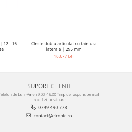
| 12 - 16
Pistol d
Cleste dublu articulat cu taietura
se
putere ma
laterala | 295 mm
163,77 Lei
SUPORT CLIENTI
Telefon de Luni-Vineri 9:00 -16:00 Timp de raspuns pe mail
max. 1 zi lucratoare
0799 490 778
contact@etronic.ro