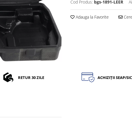
Cod Produs:
bgs-1891-LEER
A
Adauga la Favorite
Cere 
RETUR 30 ZILE
ACHIZIȚII SEAP/SI