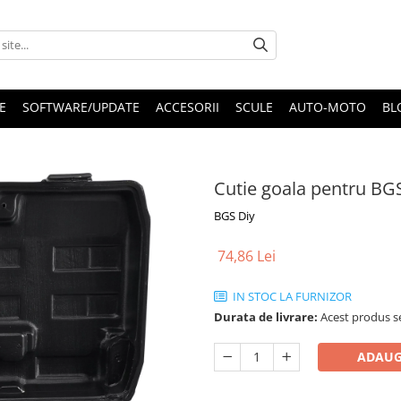
E
SOFTWARE/UPDATE
ACCESORII
SCULE
AUTO-MOTO
BL
Cutie goala pentru BG
BGS Diy
74,86 Lei
IN STOC LA FURNIZOR
Durata de livrare:
Acest produs se
ADAUG