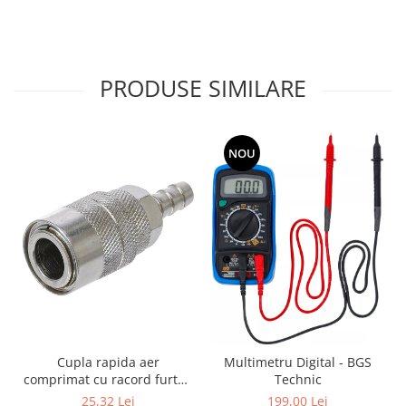
PRODUSE SIMILARE
NOU
Cupla rapida aer
Multimetru Digital - BGS
comprimat cu racord furtun
Technic
8 mm (5/16") | SUA / Franta
25,32 Lei
199,00 Lei