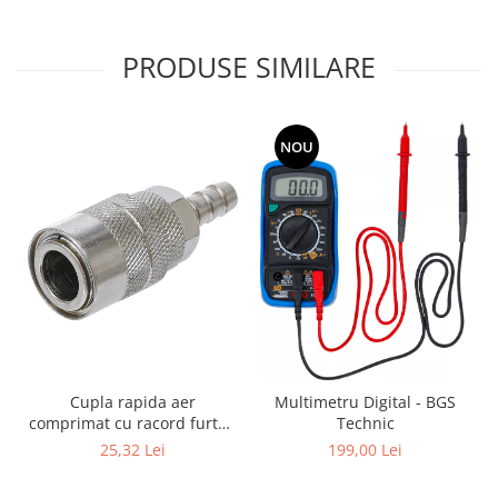
PRODUSE SIMILARE
NOU
Cupla rapida aer
Multimetru Digital - BGS
comprimat cu racord furtun
Technic
8 mm (5/16") | SUA / Franta
25,32 Lei
199,00 Lei