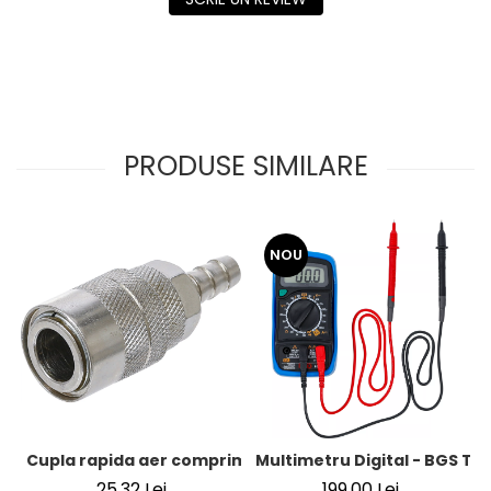
PRODUSE SIMILARE
NOU
Cupla rapida aer comprimat cu racord furtun 8 mm (5/16
Multimetru Digital - BGS Te
25,32 Lei
199,00 Lei