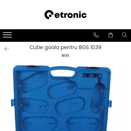
Cutie goala pentru BGS 1039
BGS