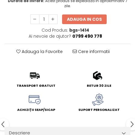
Durata de livrare:
Acest produs se expediază în aproximnativ 7
zile.
ADAUGA IN COS
Cod Produs:
bgs-1414
Ai nevoie de ajutor?
0799 490 778
Adauga la Favorite
Cere informatii
TRANSPORT GRATUIT
RETUR 30 ZILE
ACHIZIȚII SEAP/SICAP
SUPORT PERSONALIZAT
Descriere