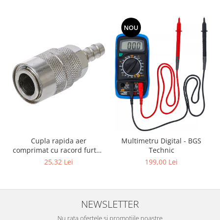
NOU
Cupla rapida aer
Multimetru Digital - BGS
comprimat cu racord furtun
Technic
8 mm (5/16") | SUA / Franta
25,32 Lei
199,00 Lei
NEWSLETTER
Nu rata ofertele si promotiile noastre