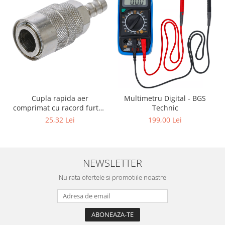
Cupla rapida aer
Multimetru Digital - BGS
comprimat cu racord furtun
Technic
8 mm (5/16") | SUA / Franta
25,32 Lei
199,00 Lei
NEWSLETTER
Nu rata ofertele si promotiile noastre