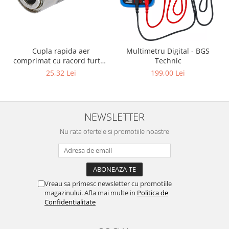
Cupla rapida aer
Multimetru Digital - BGS
comprimat cu racord furtun
Technic
8 mm (5/16") | SUA / Franta
25,32 Lei
199,00 Lei
NEWSLETTER
Nu rata ofertele si promotiile noastre
Vreau sa primesc newsletter cu promotiile
magazinului. Afla mai multe in
Politica de
Confidentialitate