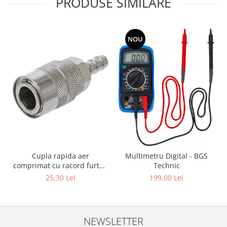
PRODUSE SIMILARE
NOU
Cupla rapida aer
Multimetru Digital - BGS
comprimat cu racord furtun
Technic
8 mm (5/16") | SUA / Franta
25,30 Lei
199,00 Lei
NEWSLETTER