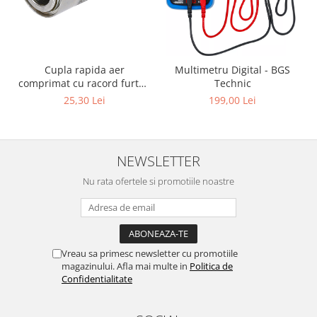
Cupla rapida aer
Multimetru Digital - BGS
comprimat cu racord furtun
Technic
8 mm (5/16") | SUA / Franta
25,30 Lei
199,00 Lei
NEWSLETTER
Nu rata ofertele si promotiile noastre
Vreau sa primesc newsletter cu promotiile
magazinului. Afla mai multe in
Politica de
Confidentialitate