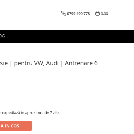
0799 490 778
0,00
OG
ie | pentru VW, Audi | Antrenare 6
 expediază în aproximnativ 7 zile.
A IN COS