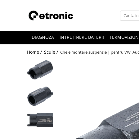
DIAGNOZA
ÎNTREȚINERE BATERII
TERMOVIZIUN
Home /
Scule /
Cheie montare suspensie | pentru VW, Audi