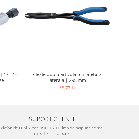
| 12 - 16
Pistol d
Cleste dublu articulat cu taietura
se
putere ma
laterala | 295 mm
163,77 Lei
SUPORT CLIENTI
Telefon de Luni-Vineri 9:00 -16:00 Timp de raspuns pe mail
max. 1 zi lucratoare