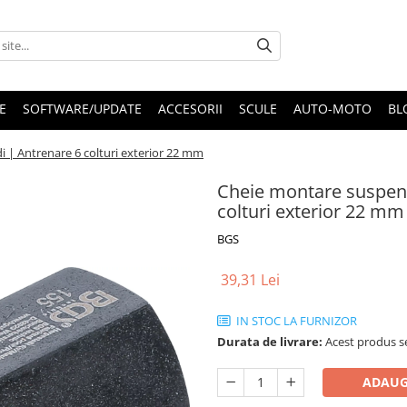
E
SOFTWARE/UPDATE
ACCESORII
SCULE
AUTO-MOTO
BL
 | Antrenare 6 colturi exterior 22 mm
Cheie montare suspens
colturi exterior 22 mm
BGS
39,31 Lei
IN STOC LA FURNIZOR
Durata de livrare:
Acest produs se
ADAUG