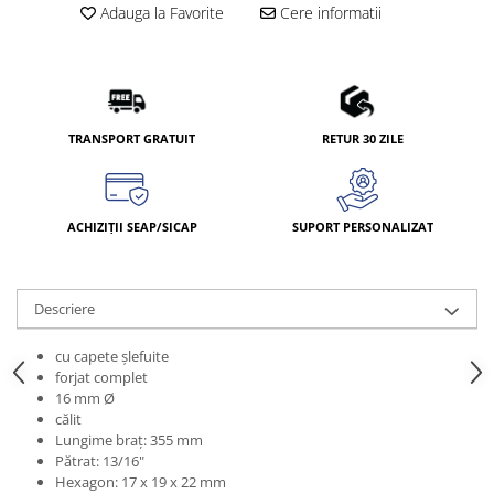
Adauga la Favorite
Cere informatii
TRANSPORT GRATUIT
RETUR 30 ZILE
ACHIZIȚII SEAP/SICAP
SUPORT PERSONALIZAT
Descriere
cu capete şlefuite
forjat complet
16 mm Ø
călit
Lungime braţ: 355 mm
Pătrat: 13/16"
Hexagon: 17 x 19 x 22 mm