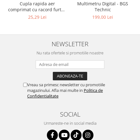
Cupla rapida aer
Multimetru Digital - BGS
comprimat cu racord furtun
Technic
8 mm (5/16") | SUA / Franta
25,29 Lei
199,00 Lei
NEWSLETTER
Nu rata ofertele si promotiile noastre
Vreau sa primesc newsletter cu promotiile
magazinului. Afla mai multe in
Politica de
Confidentialitate
SOCIAL
Urmareste-ne in social media