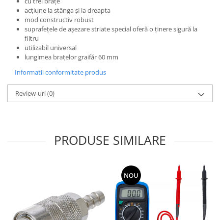
cu trei braţe
acţiune la stânga şi la dreapta
mod constructiv robust
suprafeţele de aşezare striate special oferă o ţinere sigură la
filtru
utilizabil universal
lungimea braţelor graifăr 60 mm
Informatii conformitate produs
Review-uri
(0)
PRODUSE SIMILARE
NOU