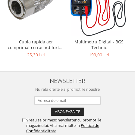
Cupla rapida aer
Multimetru Digital - BGS
comprimat cu racord furtun
Technic
8 mm (5/16") | SUA / Franta
25,30 Lei
199,00 Lei
NEWSLETTER
Nu rata ofertele si promotiile noastre
Vreau sa primesc newsletter cu promotiile
magazinului. Afla mai multe in
Politica de
Confidentialitate