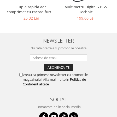
Cupla rapida aer
Multimetru Digital - BGS
comprimat cu racord furtun
Technic
8 mm (5/16") | SUA / Franta
25,32 Lei
199,00 Lei
NEWSLETTER
Nu rata ofertele si promotiile noastre
Vreau sa primesc newsletter cu promotiile
magazinului. Afla mai multe in
Politica de
Confidentialitate
SOCIAL
Urmareste-ne in social media