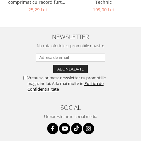
comprimat cu racord furtun
Technic
8 mm (5/16") | SUA / Franta
25,29 Lei
199,00 Lei
NEWSLETTER
Nu rata ofertele si promotiile noastre
Vreau sa primesc newsletter cu promotiile
magazinului. Afla mai multe in
Politica de
Confidentialitate
SOCIAL
Urmareste-ne in social media