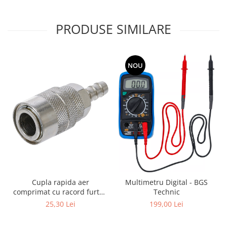
PRODUSE SIMILARE
NOU
Cupla rapida aer
Multimetru Digital - BGS
comprimat cu racord furtun
Technic
8 mm (5/16") | SUA / Franta
25,30 Lei
199,00 Lei