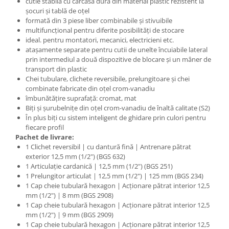
cutie stabilă cu carcasă dură din material plastic rezistent la
şocuri şi tablă de oţel
formată din 3 piese liber combinabile şi stivuibile
multifuncţional pentru diferite posibilităţi de stocare
ideal. pentru montatori, mecanici, electricieni etc.
ataşamente separate pentru cutii de unelte încuiabile lateral
prin intermediul a două dispozitive de blocare şi un mâner de
transport din plastic
Chei tubulare, clichete reversibile, prelungitoare şi chei
combinate fabricate din oţel crom-vanadiu
îmbunătăţire suprafaţă: cromat, mat
Biţi şi şurubelniţe din oţel crom-vanadiu de înaltă calitate (S2)
În plus biţi cu sistem inteligent de ghidare prin culori pentru
fiecare profil
Pachet de livrare:
1 Clichet reversibil | cu dantură fină | Antrenare pătrat
exterior 12,5 mm (1/2") (BGS 632)
1 Articulaţie cardanică | 12,5 mm (1/2") (BGS 251)
1 Prelungitor articulat | 12,5 mm (1/2") | 125 mm (BGS 234)
1 Cap cheie tubulară hexagon | Acţionare pătrat interior 12,5
mm (1/2") | 8 mm (BGS 2908)
1 Cap cheie tubulară hexagon | Acţionare pătrat interior 12,5
mm (1/2") | 9 mm (BGS 2909)
1 Cap cheie tubulară hexagon | Acţionare pătrat interior 12,5