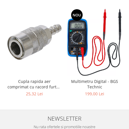
NOU
Cupla rapida aer
Multimetru Digital - BGS
comprimat cu racord furtun
Technic
8 mm (5/16") | SUA / Franta
25,32 Lei
199,00 Lei
NEWSLETTER
Nu rata ofertele si promotiile noastre