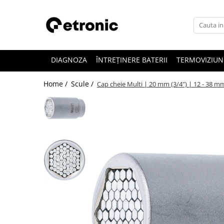
DIAGNOZA
ÎNTREȚINERE BATERII
TERMOVIZIUN
Home /
Scule /
Cap cheie Multi | 20 mm (3/4") | 12 - 38 m