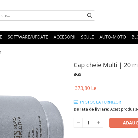
E
SOFTWARE/UPDATE
ACCESORII
SCULE
AUTO-MOTO
BL
m
Cap cheie Multi | 20 m
BGS
373,80 Lei
IN STOC LA FURNIZOR
Durata de livrare:
Acest produs se
ADAUG