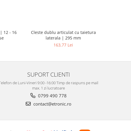
| 12 - 16
Pistol d
Cleste dublu articulat cu taietura
se
putere ma
laterala | 295 mm
163,77 Lei
SUPORT CLIENTI
Telefon de Luni-Vineri 9:00 -16:00 Timp de raspuns pe mail
max. 1 zi lucratoare
0799 490 778
contact@etronic.ro