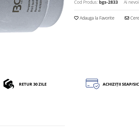
Cod Produs:
bgs-2833
Ai nevoi
Adauga la Favorite
Cere 
RETUR 30 ZILE
ACHIZIȚII SEAP/SI