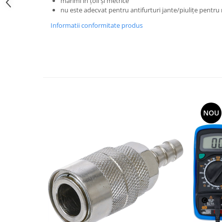
mărimi în ţoli şi metrice
nu este adecvat pentru antifurturi jante/piuliţe pentru 
Informatii conformitate produs
NOU