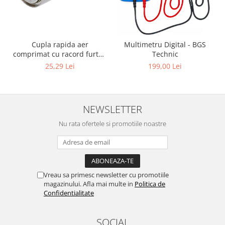
Cupla rapida aer
Multimetru Digital - BGS
comprimat cu racord furtun
Technic
8 mm (5/16") | SUA / Franta
25,29 Lei
199,00 Lei
NEWSLETTER
Nu rata ofertele si promotiile noastre
Vreau sa primesc newsletter cu promotiile
magazinului. Afla mai multe in
Politica de
Confidentialitate
SOCIAL