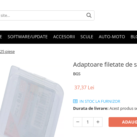
E
SOFTWARE/UPDATE
ACCESORII
SCULE
AUTO-MOTO
BL
 25 piese
Adaptoare filetate de 
BGS
37,37 Lei
IN STOC LA FURNIZOR
Durata de livrare:
Acest produs se
ADAUG