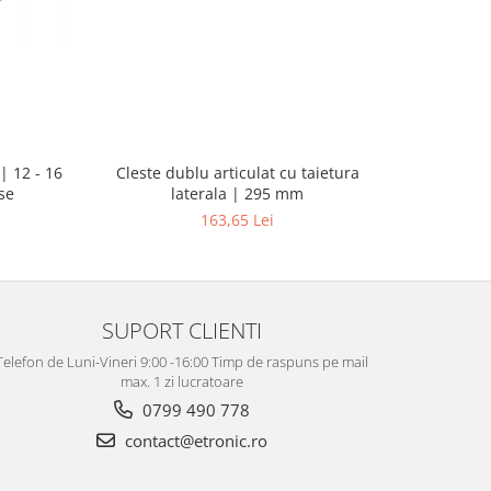
| 12 - 16
Pistol d
Cleste dublu articulat cu taietura
se
putere ma
laterala | 295 mm
163,65 Lei
SUPORT CLIENTI
Telefon de Luni-Vineri 9:00 -16:00 Timp de raspuns pe mail
max. 1 zi lucratoare
0799 490 778
contact@etronic.ro