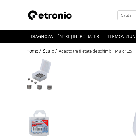
DIAGNOZA
ÎNTREȚINERE BATERII
TERMOVIZIUN
Home /
Scule /
Adaptoare filetate de schimb | M8 x 1,25 |