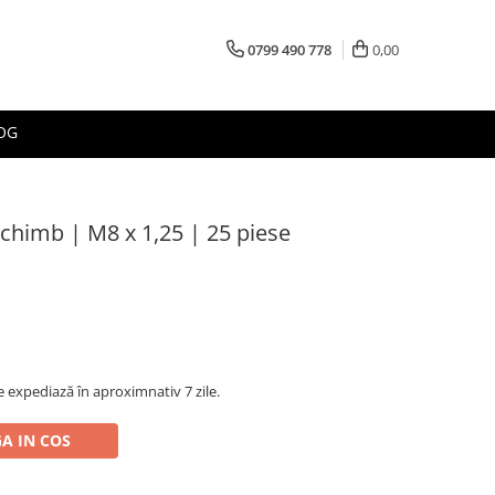
0799 490 778
0,00
OG
schimb | M8 x 1,25 | 25 piese
 expediază în aproximnativ 7 zile.
A IN COS