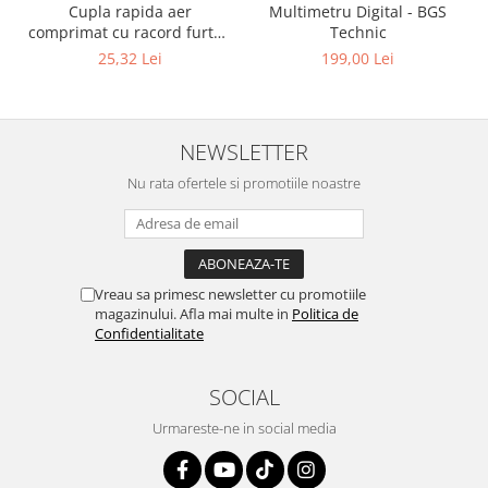
Cupla rapida aer
Multimetru Digital - BGS
comprimat cu racord furtun
Technic
8 mm (5/16") | SUA / Franta
25,32 Lei
199,00 Lei
NEWSLETTER
Nu rata ofertele si promotiile noastre
Vreau sa primesc newsletter cu promotiile
magazinului. Afla mai multe in
Politica de
Confidentialitate
SOCIAL
Urmareste-ne in social media