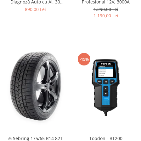
Diagnoză Auto cu AI, 30
Profesional 12V, 3000A
Funcții Service, CAN-FD & DoIP
890,00 Lei
1.290,00 Lei
1.190,00 Lei
-15%
❄️ Sebring 175/65 R14 82T
Topdon - BT200