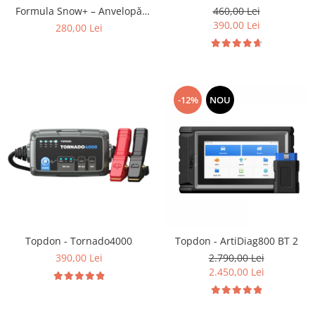
Formula Snow+ – Anvelopă
460,00 Lei
Iarnă Buget
390,00 Lei
280,00 Lei
-12%
NOU
Topdon - Tornado4000
Topdon - ArtiDiag800 BT 2
390,00 Lei
2.790,00 Lei
2.450,00 Lei