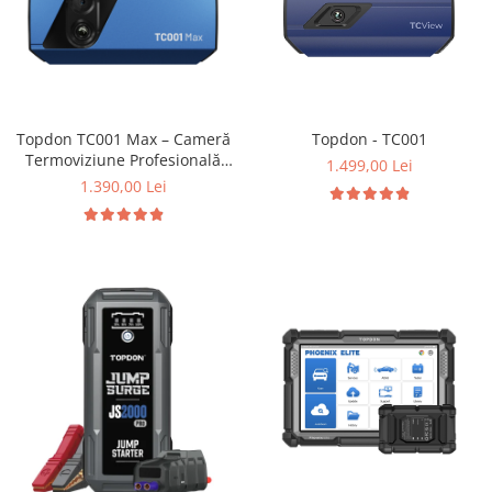
Topdon TC001 Max – Cameră
Topdon - TC001
Termoviziune Profesională
1.499,00 Lei
256×192 (512×384 TISR)
1.390,00 Lei
pentru iOS, Android &
Windows