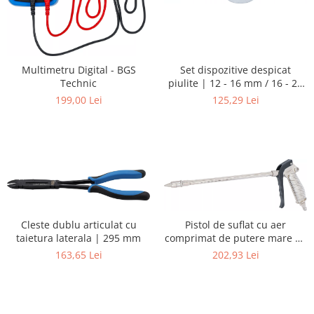
Set dispozitive despicat
Multimetru Digital - BGS
piulite | 12 - 16 mm / 16 - 22
Technic
mm | 2 piese
125,29 Lei
199,00 Lei
Cleste dublu articulat cu
Pistol de suflat cu aer
taietura laterala | 295 mm
comprimat de putere mare cu
duza Venturi | 290 mm
163,65 Lei
202,93 Lei