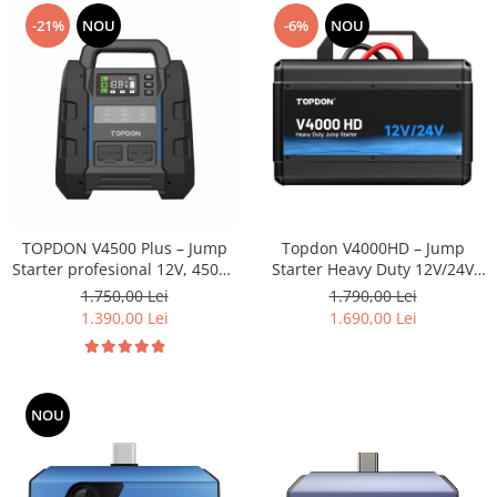
-21%
NOU
-6%
NOU
TOPDON V4500 Plus – Jump
Topdon V4000HD – Jump
Starter profesional 12V, 4500A
Starter Heavy Duty 12V/24V
cu Powerbank și lanternă LED
pentru Camioane, TIR și
1.750,00 Lei
1.790,00 Lei
Autoturisme
1.390,00 Lei
1.690,00 Lei
NOU