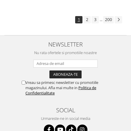
1
2
3
200
...
NEWSLETTER
Nu rata ofertele si promotiile noastre
Vreau sa primesc newsletter cu promotiile
magazinului. Afla mai multe in
Politica de
Confidentialitate
SOCIAL
Urmareste-ne in social media