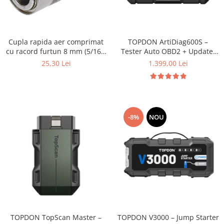
Cupla rapida aer comprimat
TOPDON ArtiDiag600S –
cu racord furtun 8 mm (5/16")
Tester Auto OBD2 + Update-
| SUA / Franta
uri Gratuite pe Viață
25,30 Lei
1.399,00 Lei
-8%
NOU
TOPDON TopScan Master –
TOPDON V3000 – Jump Starter