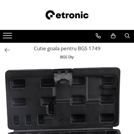
Cutie goala pentru BGS 1749
BGS Diy