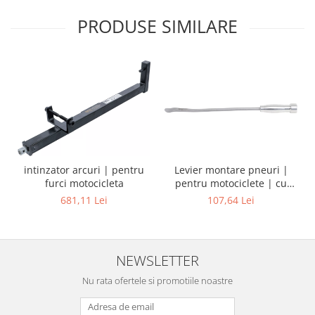
PRODUSE SIMILARE
Levier montare pneuri |
intinzator arcuri | pentru
pentru motociclete | cu
furci motocicleta
maner din aluminiu | 390
107,64 Lei
681,11 Lei
mm
NEWSLETTER
Nu rata ofertele si promotiile noastre