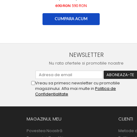
690 RON
590 RON
CUMPARA ACUM
NEWSLETTER
Nu rata ofertele si promotiile noastre
Vreau sa primesc newsletter cu promotiile
magazinului. Afla mai multe in
Politica de
Confidentialitate
MAGAZINUL MEU
CLIENTI
Povestea Noastră
Metode d