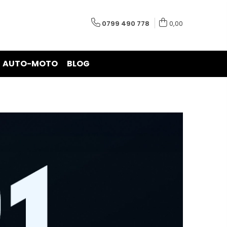
0799 490 778
0,00
AUTO-MOTO
BLOG