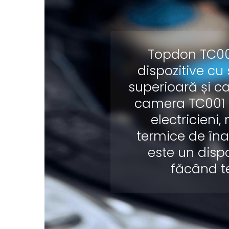
Topdon TC001
dispozitive cu
superioară și c
camera TC001 es
electricieni,
termice de îna
este un dispoz
făcând te