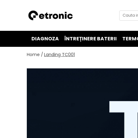
DIAGNOZA
ÎNTREȚINERE BATERII
TERM
Home /
Landing TC001