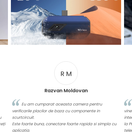
R M
Razvan Moldovan
Eu am cumparat aceasta camera pentru
verificarile placilor de baza cu componente in
vine
u
scurtcircuit.
inte
eți
Este foarte buna, conectare foarte rapida si simpla cu
la P
aplicatia.
tele