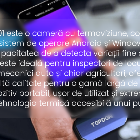
 este o cameră cu termoviziune, c
 sistem de operare Android și Window
apacitatea de a detecta variații fine
te ideală pentru inspectori de locui
 mecanici auto și chiar agricultori, o
ltă calitate pentru o gamă largă de a
itiv portabil, ușor de utilizat și extr
hnologia termică accesibilă unui pu