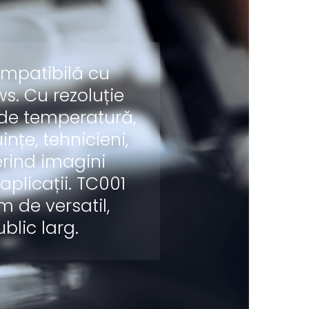
ompatibilă cu
s. Cu rezoluție
 de temperatură,
nțe, tehnicieni,
ferind imagini
plicații. TC001
em de versatil,
blic larg.