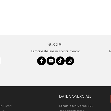
SOCIAL
Urmareste-ne in social media
T
DATE COMERCIALE
e Plată
Etronic Universe SRL