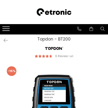
Topdon - BT200
6 Review-uri
-15%