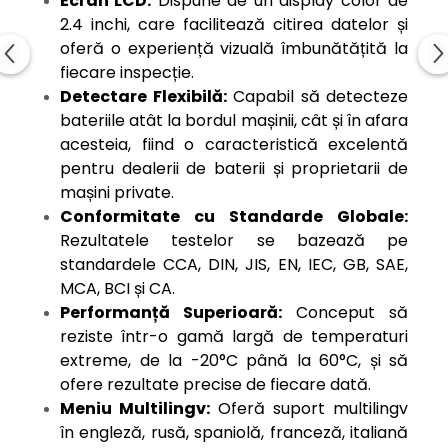
Ecran LCD:
Dispune de un display color de
2.4 inchi, care facilitează citirea datelor și
oferă o experiență vizuală îmbunătățită la
fiecare inspecție.
Detectare Flexibilă:
Capabil să detecteze
bateriile atât la bordul mașinii, cât și în afara
acesteia, fiind o caracteristică excelentă
pentru dealerii de baterii și proprietarii de
mașini private.
Conformitate cu Standarde Globale:
Rezultatele testelor se bazează pe
standardele CCA, DIN, JIS, EN, IEC, GB, SAE,
MCA, BCI și CA.
Performanță Superioară:
Conceput să
reziste într-o gamă largă de temperaturi
extreme, de la -20°C până la 60°C, și să
ofere rezultate precise de fiecare dată.
Meniu Multilingv:
Oferă suport multilingv
în engleză, rusă, spaniolă, franceză, italiană