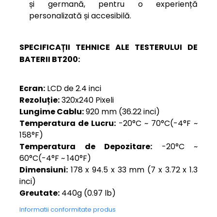
și germană, pentru o experiență
personalizată și accesibilă.
SPECIFICAȚII TEHNICE ALE TESTERULUI DE
BATERII BT200:
Ecran:
LCD de 2.4 inci
Rezoluție:
320x240 Pixeli
Lungime Cablu:
920 mm (36.22 inci)
Temperatura de Lucru:
-20°C ~ 70°C(-4°F ~
158°F)
Temperatura de Depozitare:
-20°C ~
60°C(-4°F ~ 140°F)
Dimensiuni:
178 x 94.5 x 33 mm (7 x 3.72 x 1.3
inci)
Greutate:
440g (0.97 lb)
Informatii conformitate produs