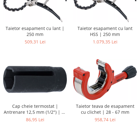
Taietor esapament cu lant |
Taietor esapament cu lant
250 mm
HSS | 250 mm
509,31 Lei
1.079,35 Lei
Cap cheie termostat |
Taietor teava de esapament
Antrenare 12,5 mm (1/2") | 29
cu clichet | 28 - 67 mm
mm
86,95 Lei
958,74 Lei