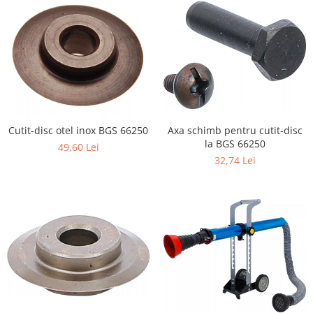
Axa schimb pentru cutit-disc
Cutit-disc otel inox BGS 66250
la BGS 66250
49,60 Lei
32,74 Lei