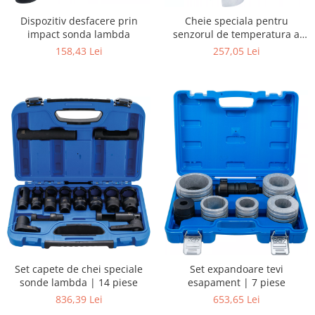
Dispozitiv desfacere prin
Cheie speciala pentru
impact sonda lambda
senzorul de temperatura a
gazelor evacuate | 19 mm |
158,43 Lei
257,05 Lei
pentru VAG | 3 piese
Set capete de chei speciale
Set expandoare tevi
sonde lambda | 14 piese
esapament | 7 piese
836,39 Lei
653,65 Lei