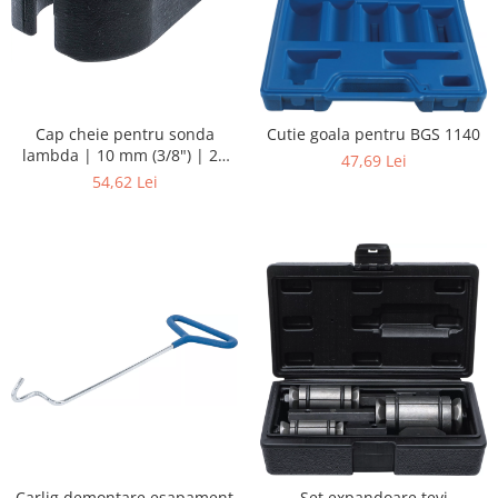
Cap cheie pentru sonda
Cutie goala pentru BGS 1140
lambda | 10 mm (3/8") | 22
47,69 Lei
mm
54,62 Lei
Carlig demontare esapament
Set expandoare tevi