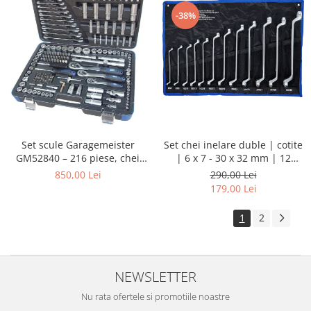
-38%
Set chei inelare duble | cotite
Set scule Garagemeister
| 6 x 7 - 30 x 32 mm | 12
GM52840 – 216 piese, chei
piese
tubulare 1/4”, 3/8”, 1/2”, biți,
290,00 Lei
850,00 Lei
prelungitoare și chei
179,00 Lei
combinate
1
2
NEWSLETTER
Nu rata ofertele si promotiile noastre