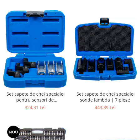
Set capete de chei speciale
Set capete de chei speciale
sonde lambda | 7 piese
pentru senzori de
temperatura gaze evacuate
443,89 Lei
324,31 Lei
(EGT) | 6 piese
NOU