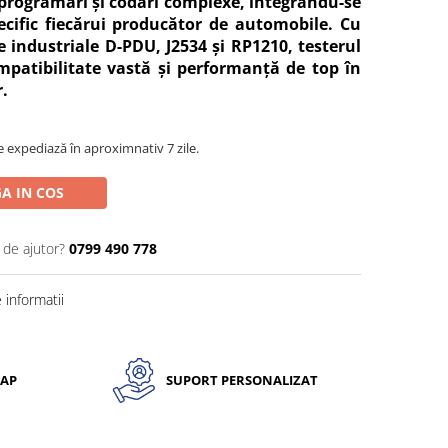
 programări și codări complexe, integrându-se
ecific fiecărui producător de automobile. Cu
 industriale D-PDU, J2534 și RP1210, testerul
mpatibilitate vastă și performanță de top în
.
 expediază în aproximnativ 7 zile.
A IN COS
 de ajutor?
0799 490 778
informatii
CAP
SUPORT PERSONALIZAT