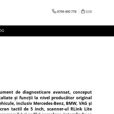
0799 490 778
0,00
OG
rument de diagnosticare avansat, conceput
aliate și funcții la nivel producător original
ehicule, inclusiv Mercedes-Benz, BMW, VAG și
cran tactil de 5 inch, scanner-ul RLink Lite