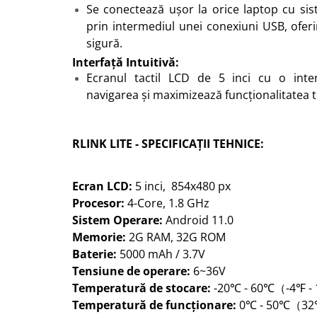
Se conectează ușor la orice laptop cu s
prin intermediul unei conexiuni USB, oferi
sigură.
Interfață Intuitivă:
Ecranul tactil LCD de 5 inci cu o interfa
navigarea și maximizează funcționalitatea te
RLINK LITE - SPECIFICAȚII TEHNICE:
Ecran LCD:
5 inci, 854x480 px
Procesor:
4-Core, 1.8 GHz
Sistem Operare:
Android 11.0
Memorie:
2G RAM, 32G ROM
Baterie:
5000 mAh / 3.7V
Tensiune de operare:
6~36V
Temperatură de stocare:
-20℃ - 60℃（-4℉ -
Temperatură de funcționare:
0℃ - 50℃（32