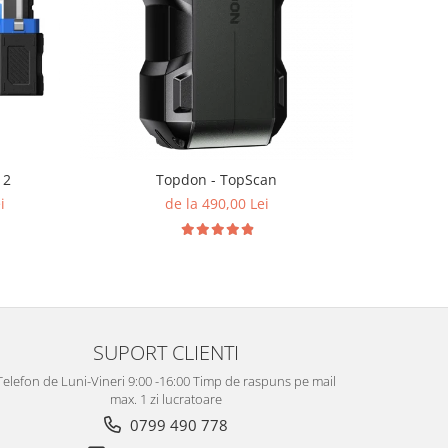
NOU
 2
Topdon - TopScan
To
i
de la 490,00 Lei
SUPORT CLIENTI
Telefon de Luni-Vineri 9:00 -16:00 Timp de raspuns pe mail
max. 1 zi lucratoare
0799 490 778