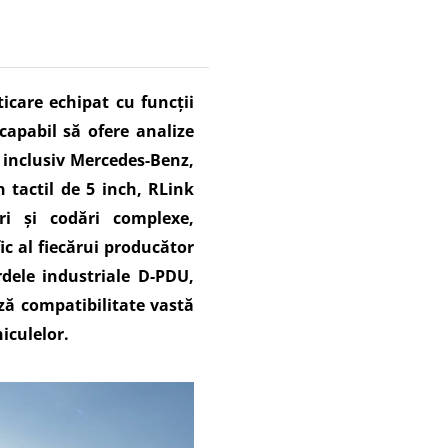
icare echipat cu funcții
capabil să ofere analize
, inclusiv Mercedes-Benz,
tactil de 5 inch, RLink
ri și codări complexe,
ic al fiecărui producător
dele industriale D-PDU,
ază compatibilitate vastă
hiculelor.