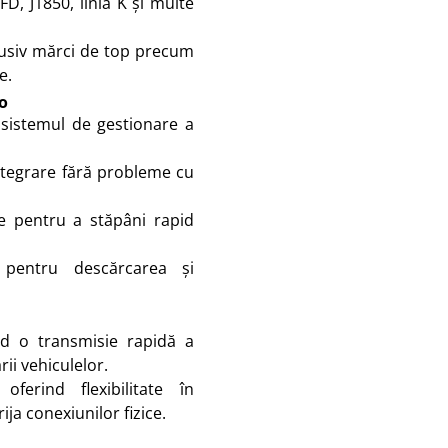
D, J1850, linia K și multe
lusiv mărci de top precum
e.
o
 sistemul de gestionare a
ntegrare fără probleme cu
e pentru a stăpâni rapid
 pentru descărcarea și
nd o transmisie rapidă a
ii vehiculelor.
oferind flexibilitate în
ja conexiunilor fizice.