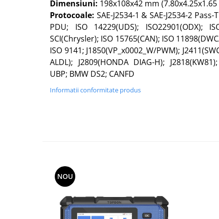
Dimensiuni:
198x108x42 mm (7.80x4.25x1.65 i
Protocoale:
SAE-J2534-1 & SAE-J2534-2 Pass-T
PDU; ISO 14229(UDS); ISO22901(ODX); ISO
SCI(Chrysler); ISO 15765(CAN); ISO 11898(DW
ISO 9141; J1850(VP_x0002_W/PWM); J2411(SWC
ALDL); J2809(HONDA DIAG-H); J2818(KW81);
UBP; BMW DS2; CANFD
Informatii conformitate produs
NOU