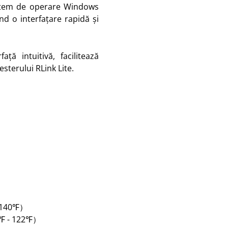
istem de operare Windows
nd o interfațare rapidă și
ță intuitivă, facilitează
sterului RLink Lite.
 140℉）
℉ - 122℉）