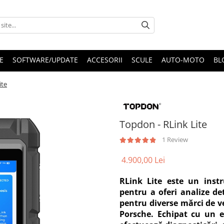
E
SOFTWARE/UPDATE
ACCESORII
SCULE
AUTO-MOTO
BL
ite
Topdon - RLink Lite
1 Review
4.900,00 Lei
RLink Lite este un inst
pentru a oferi analize det
pentru diverse mărci de v
Porsche. Echipat cu un e