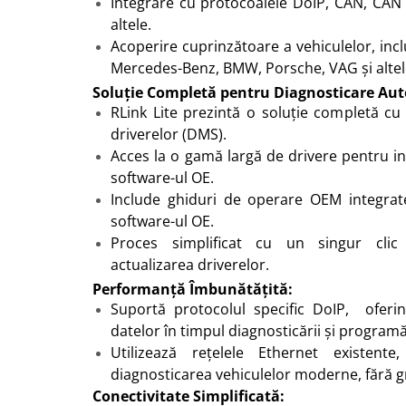
Integrare cu protocoalele DoIP, CAN, CAN F
altele.
Acoperire cuprinzătoare a vehiculelor, inc
Mercedes-Benz, BMW, Porsche, VAG și altel
Soluție Completă pentru Diagnosticare Aut
RLink Lite prezintă o soluție completă cu
driverelor (DMS).
Acces la o gamă largă de drivere pentru i
software-ul OE.
Include ghiduri de operare OEM integrat
software-ul OE.
Proces simplificat cu un singur clic
actualizarea driverelor.
Performanță Îmbunătățită:
Suportă protocolul specific DoIP, oferi
datelor în timpul diagnosticării și programăr
Utilizează rețelele Ethernet existente, 
diagnosticarea vehiculelor moderne, fără gri
Conectivitate Simplificată: