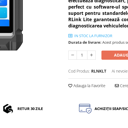
efectuează diagnosticări,
perfect cu software-ul sp
suport pentru standardele
RLink Lite garantează co
diagnosticarea vehiculelor
IN STOC LA FURNIZOR
Durata de livrare:
Acest produs se
ADAUG
Cod Produs:
RLNKLT
Ai nevoie
Adauga la Favorite
Cere 
RETUR 30 ZILE
ACHIZIȚII SEAP/SI