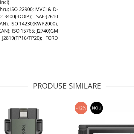
nci)
hru; ISO 22900; MVCI & D-
13400(-DOIP); SAE-J2610
CAN); ISO 14230(KWP2000);
AN); ISO 15765; J2740(GM
 J2819(TP16/TP20); FORD
PRODUSE SIMILARE
-12%
NOU