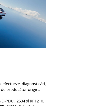
ă efectueze diagnosticări,
l de producător original.
e D-PDU, J2534 și RP1210.